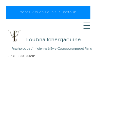
Prenez RDV en 1 clic sur Doctolib
Loubna Icherqaouine
Psychologue clinicienne à
Evry-Courcouronnes et Paris
RPPS:
10009025585