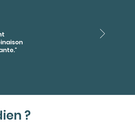
nt
binaison
ante."
ien ?