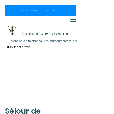
Prenez RDV en 1 clic sur Doctolib
Loubna Icherqaouine
Psychologue clinicienne à
Evry-Courcouronnes et Paris
RPPS:
10009025585
Séjour de